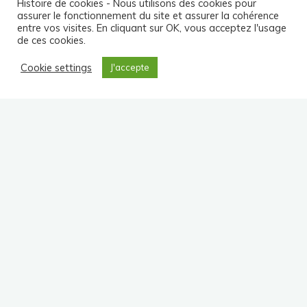
Histoire de cookies - Nous utilisons des cookies pour
assurer le fonctionnement du site et assurer la cohérence
entre vos visites. En cliquant sur OK, vous acceptez l'usage
de ces cookies.
Cookie settings
J'accepte
GDS Apicole Gand Est Bulletin d’information Numéro 1
TÉLÉCHARGER MAINTENANT
GDS Apicole Grand Est Bulletin d’information Numéro 2
TÉLÉCHARGER MAINTENANT
GDS Apicole Grand Est Bulletin d’information Numéro 3 et 3 bis
TÉLÉCHARGER MAINTENANT
TÉLÉCHARGER MAINTENANT N° 3 BIS
GDS Apicole Grand Est Bulletin d’information Numéro 4