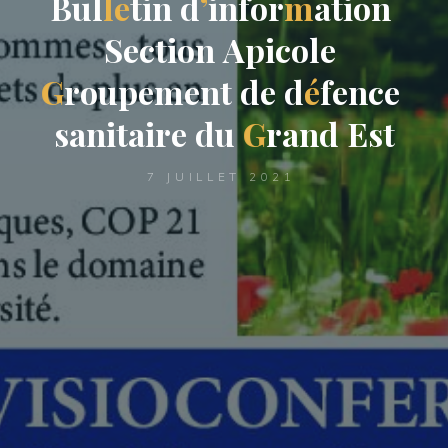
B
u
l
l
e
t
i
n
d
’
i
n
f
o
r
m
a
t
i
o
n
S
e
c
t
i
o
n
A
p
i
c
o
l
e
G
r
o
u
p
e
m
e
n
t
d
e
d
é
f
e
n
c
e
s
a
n
i
t
a
i
r
e
d
u
G
r
a
n
d
E
s
t
7 JUILLET 2021