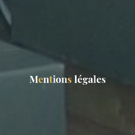
M
e
n
t
i
o
n
s
l
é
g
a
l
e
s